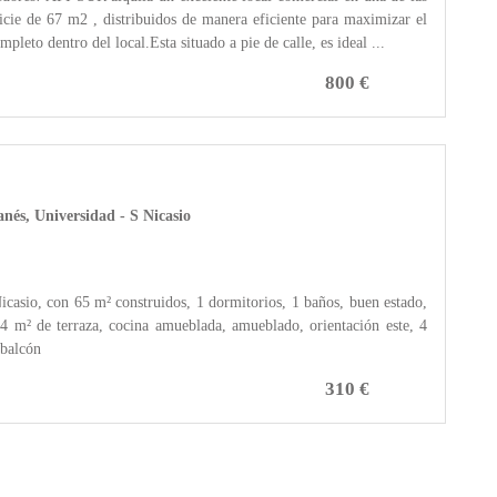
cie de 67 m2 , distribuidos de manera eficiente para maximizar el
pleto dentro del local.Esta situado a pie de calle, es ideal ...
800 €
nés, Universidad - S Nicasio
casio, con 65 m² construidos, 1 dormitorios, 1 baños, buen estado,
, 4 m² de terraza, cocina amueblada, amueblado, orientación este, 4
 balcón
310 €