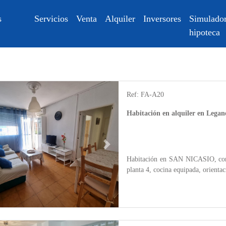
s
Servicios
Venta
Alquiler
Inversores
Simulador
hipoteca
Alquiler de inmuebles en Leganés
Ref: FA-A20
Habitación en alquiler en Leg
Next
Habitación en SAN NICASIO, con 6
planta 4, cocina equipada, orientac