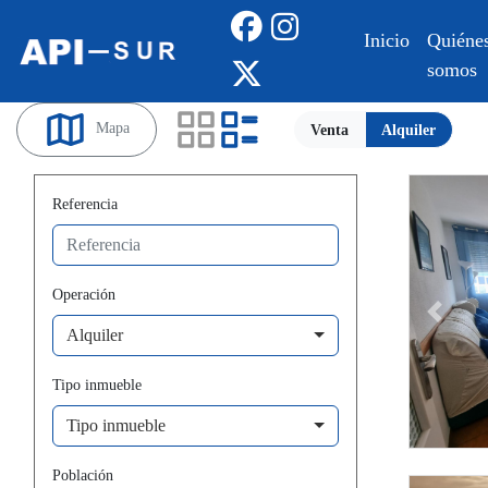
Inicio
Quiéne
somos
Mapa
Venta
Alquiler
Referencia
Operación
Previous
Alquiler
Tipo inmueble
Tipo inmueble
Provincia
Población