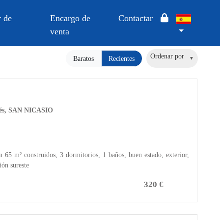
 de
Encargo de
Contactar
venta
Ordenar por
Baratos
Recientes
anés, SAN NICASIO
5 m² construidos, 3 dormitorios, 1 baños, buen estado, exterior,
ión sureste
320 €