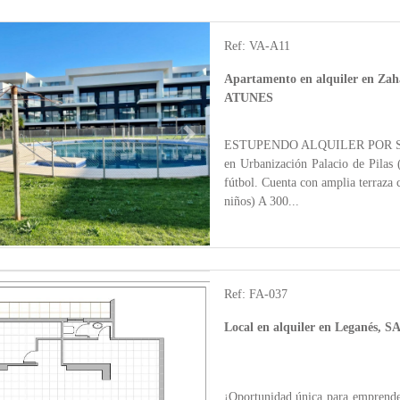
Ref: VA-A11
Apartamento en alquiler en Za
ATUNES
Next
ESTUPENDO ALQUILER POR SE
en Urbanización Palacio de Pilas 
fútbol. Cuenta con amplia terraza c
niños) A 300...
Ref: FA-037
Local en alquiler en Leganés,
Next
¡Oportunidad única para emprende