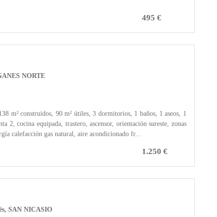
495 €
 LEGANES NORTE
² construidos, 90 m² útiles, 3 dormitorios, 1 baños, 1 aseos, 1
anta 2, cocina equipada, trastero, ascensor, orientación sureste, zonas
rgía calefacción gas natural, aire acondicionado fr...
1.250 €
anés, SAN NICASIO