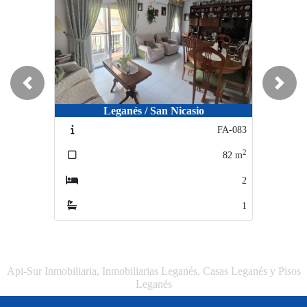
Previous
Next
Leganés / San Nicasio
FA-083
2
82
m
2
1
Api-Sur Inmobiliaria, Inmobiliarias Leganés, Casas Leganés y Pisos
Leganés