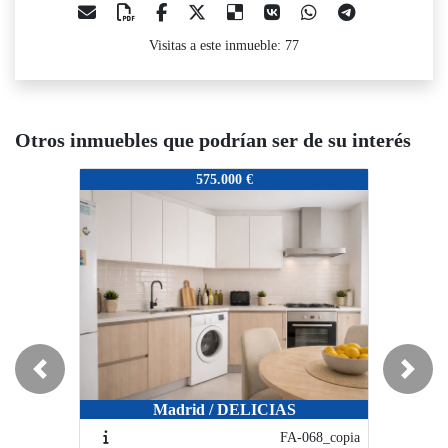
Visitas a este inmueble: 77
Otros inmuebles que podrían ser de su interés
FA-068
FA-068
F
575.000 €
575.000 €
Previous
Next
Madrid / DELICIAS
Madrid / DELICIAS
FA-068_copia
FA-068_copia