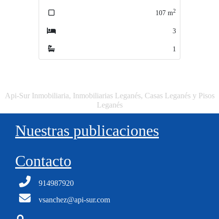
2
2
107
m
107
m
3
3
1
1
Api-Sur Inmobiliaria, Inmobiliarias Leganés, Casas Leganés y Pisos
Leganés
Nuestras publicaciones
Contacto
914987920
vsanchez@api-sur.com