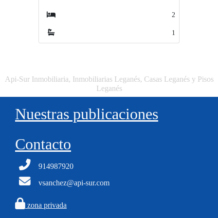
2
1
1
1
Api-Sur Inmobiliaria, Inmobiliarias Leganés, Casas Leganés y Pisos
Leganés
Nuestras publicaciones
Contacto
914987920
vsanchez@api-sur.com
zona privada