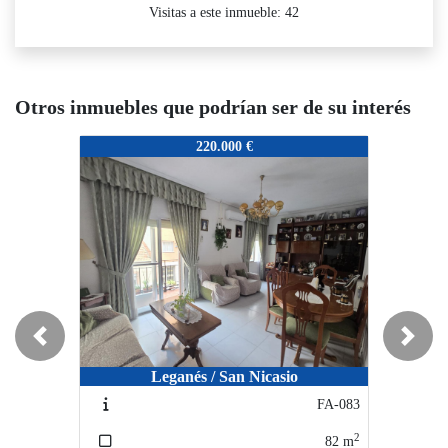
Visitas a este inmueble: 42
Otros inmuebles que podrían ser de su interés
SU-042
SU-042
S
220.000 €
169.000 €
Previous
Next
Leganés / San Nicasio
Getafe / Getafe
FA-083
FA-042
2
2
82
m
59
m