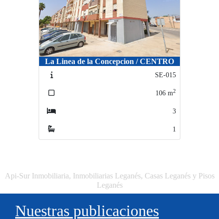
La Linea de la Concepcion / CENTRO
SE-015
2
106
m
3
1
Api-Sur Inmobiliaria, Inmobiliarias Leganés, Casas Leganés y Pisos
Leganés
Nuestras publicaciones