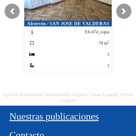
Previous
Next
Alcorcón / SAN JOSE DE VALDERAS
Alcorcón / SAN JOSE DE VALDERAS
FA-074_copia
FA-074_copia
2
2
79
m
79
m
3
3
1
1
Api-Sur Inmobiliaria, Inmobiliarias Leganés, Casas Leganés y Pisos
Leganés
Nuestras publicaciones
Contacto