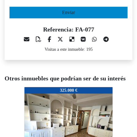
Enviar
Referencia: FA-077
Visitas a este inmueble: 195
Otros inmuebles que podrían ser de su interés
FA-077
FA-077
F
325.000 €
325.000 €