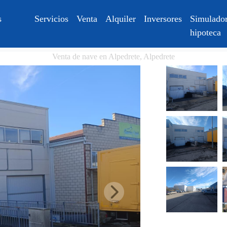
s
Servicios
Venta
Alquiler
Inversores
Simulador
hipoteca
Venta de nave en Alpedrete, Alpedrete