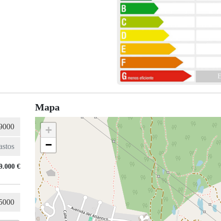
E
Mapa
+
−
9.000 €