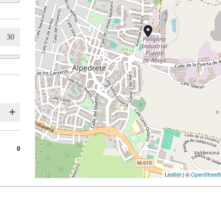
0
Leaflet
| ©
OpenStreet