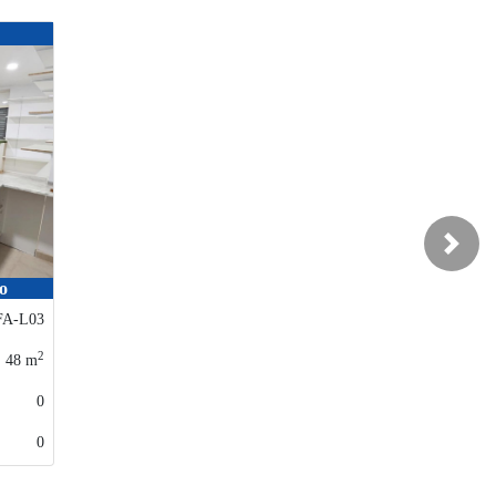
SE-048
150.500 €
Next
Casarrubuelos / Poligono Puerta
de Madrid
SE-046
2
270
m
7
0