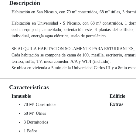
Descripción
Habitación en San Nicasio, con 70 m² construidos, 68 m² útiles, 3 dormito
Habitación en Universidad - S Nicasio, con 68 m² construidos, 1 dormit
cocina equipada, amueblado, orientación este, 4 plantas del edificio, ,
individual, energía agua eléctrica, suelo de porcelánico
SE ALQUILA HABITACION SOLAMENTE PARA ESTUDIANTES, en piso 
Cada habitación se compone de cama de 100, mesilla, escritorio, armar
terraza, sofás, TV, mesa comedor. A/A y WIFI (incluido).
Se ubica en vivienda a 5 min de la Universidad Carlos III y a 8min 
Características
Inmueble
Edificio
2
Extras
70 M
Construidos
2
68 M
Útiles
3 Dormitorios
1 Baños