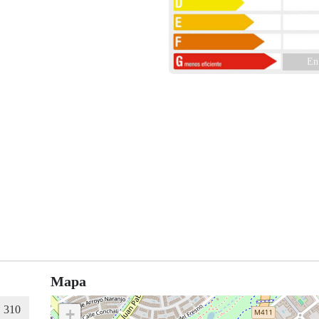
En
Mapa
+