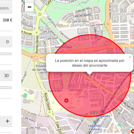
−
310 €
×
La posición en el mapa es aproximada por
deseo del anunciante