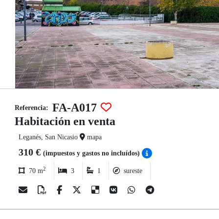
FA-A017
Referencia:
Habitación en venta
Leganés, San Nicasio
mapa
310 €
(impuestos y gastos no incluídos)
2
70 m
3
1
sureste