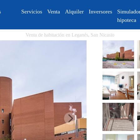
s
Servicios
Venta
Alquiler
Inversores
Simulador
hipoteca
Venta de habitación en Leganés, San Nicasio