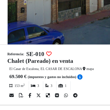
SE-010
Referencia:
Chalet (Pareado) en venta
El Casar de Escalona, EL CASAR DE ESCALONA
mapa
69.500 €
(impuestos y gastos no incluídos)
2
153 m
3
3
1