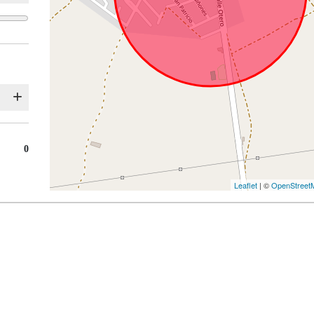
0
Leaflet
| ©
OpenStreet