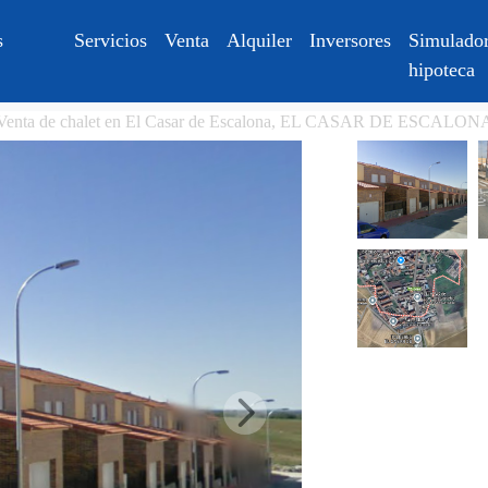
s
Servicios
Venta
Alquiler
Inversores
Simulador
hipoteca
Venta de chalet en El Casar de Escalona, EL CASAR DE ESCALON