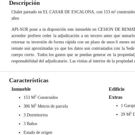
Descripción
Chalet pareado en EL CASAR DE ESCALONA, con 153 m² construidos, 306 
años
API-SUR pone a tu disposición este inmueble en CESION DE REMATE. S
acreedor prefiere ceder la adjudicación a un tercero antes que sumar
retornar tu inversión de forma rápida con un plazo de unos 6 meses sie
remate son aproximadas ya que los datos son contrastados con la Sede
cuerpo cierto. Todos los gastos que se puedan generar en la propiedad
responsabilidad del adjudicatario. Las visitas al interior de la propieda
Características
Inmueble
Edificio
2
Extras
153 M
Construidos
2
1 Garaj
306 M
Metros de parcela
2
29 M
D
3 Dormitorios
3 Baños
Estado de origen