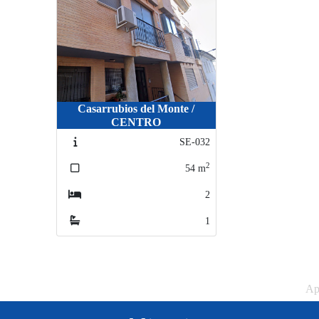
Casarrubios del Monte /
CENTRO
SE-032
2
54
m
2
1
Ap